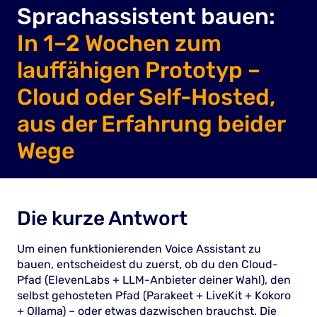
Sprachassistent bauen:
In 1–2 Wochen zum
lauffähigen Prototyp –
Cloud oder Self-Hosted,
aus der Erfahrung beider
Wege
Die kurze Antwort
Um einen funktionierenden Voice Assistant zu
bauen, entscheidest du zuerst, ob du den Cloud-
Pfad (ElevenLabs + LLM-Anbieter deiner Wahl), den
selbst gehosteten Pfad (Parakeet + LiveKit + Kokoro
+ Ollama) – oder etwas dazwischen brauchst. Die