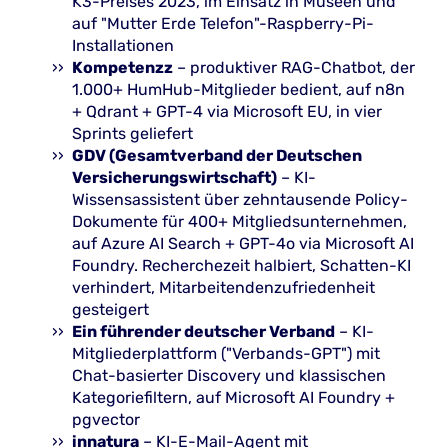
K3-Preises 2023, im Einsatz in Museen und
auf "Mutter Erde Telefon"-Raspberry-Pi-
Installationen
Kompetenzz
– produktiver RAG-Chatbot, der
1.000+ HumHub-Mitglieder bedient, auf n8n
+ Qdrant + GPT-4 via Microsoft EU, in vier
Sprints geliefert
GDV (Gesamtverband der Deutschen
Versicherungswirtschaft)
– KI-
Wissensassistent über zehntausende Policy-
Dokumente für 400+ Mitgliedsunternehmen,
auf Azure AI Search + GPT-4o via Microsoft AI
Foundry. Recherchezeit halbiert, Schatten-KI
verhindert, Mitarbeitendenzufriedenheit
gesteigert
Ein führender deutscher Verband
– KI-
Mitgliederplattform ("Verbands-GPT") mit
Chat-basierter Discovery und klassischen
Kategoriefiltern, auf Microsoft AI Foundry +
pgvector
innatura
– KI-E-Mail-Agent mit